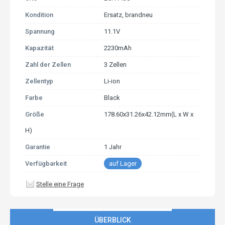
Kondition
Ersatz, brandneu
Spannung
11.1V
Kapazität
2230mAh
Zahl der Zellen
3 Zellen
Zellentyp
Li-ion
Farbe
Black
Größe
178.60x31.26x42.12mm(L x W x
H)
Garantie
1 Jahr
Verfügbarkeit
auf Lager
Stelle eine Frage
ÜBERBLICK