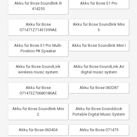
Akku für Bose Soundlink III
Akku für Bose S1 Pro
414255
Akku für Bose
Akku für Bose Soundlink Mini
071471Z71431399AE
II
Akku für Bose S1 Pro Multi-
Akku für Bose Soundlink Mini I
Position PA Speaker
Akku für Bose SoundLink
Akku für Bose SoundLink Air
wireless music system
digital music system
Akku für Bose
Akku für Bose 063287
071473Z70680186AE
Akku für Bose Soundlink Mini
Akku für Bose Sounddock
2
Portable Digital Music System
Akku für Bose 063404
Akku für Bose 071475