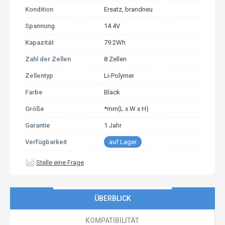
Kondition
Ersatz, brandneu
Spannung
14.4V
Kapazität
79.2Wh
Zahl der Zellen
8 Zellen
Zellentyp
Li-Polymer
Farbe
Black
Größe
*mm(L x W x H)
Garantie
1 Jahr
Verfügbarkeit
auf Lager
Stelle eine Frage
ÜBERBLICK
KOMPATIBILITÄT