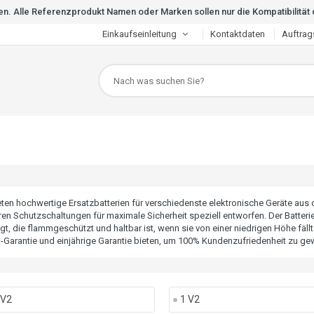
en. Alle Referenzprodukt Namen oder Marken sollen nur die Kompatibilitä
Einkaufseinleitung
Kontaktdaten
Auftrag
eten hochwertige Ersatzbatterien für verschiedenste elektronische Geräte aus
en Schutzschaltungen für maximale Sicherheit speziell entworfen. Der Batteriet
igt, die flammgeschützt und haltbar ist, wenn sie von einer niedrigen Höhe fällt.
-Garantie und einjährige Garantie bieten, um 100% Kundenzufriedenheit zu gew
 V2
1 V2