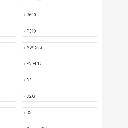
B600
P310
AW130S
EN-EL12
D3
D2Xs
D2