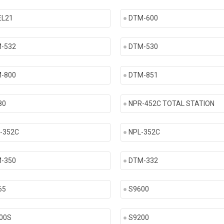
EL21
DTM-600
-532
DTM-530
-800
DTM-851
80
NPR-452C TOTAL STATION
-352C
NPL-352C
-350
DTM-332
65
S9600
00S
S9200