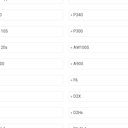
0
P340
10S
P300
20s
AW100S
00
A900
F6
D2X
D2Hs