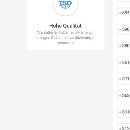
S94
Hohe Qualität
S90
Alle Batterien haben eine Reihe von
strengen Sicherheitszertifizierungen
bestanden
S80
S61
S71
S63
S61
S12